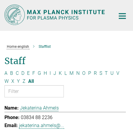
Main-
Content
Home english
Stafflist
Staff
A
B
C
D
E
F
G
H
I
J
K
L
M
N
O
P
R
S
T
U
V
W
X
Y
Z
All
Jekaterina Ahmels
03834 88 2236
jekaterina.ahmels@...