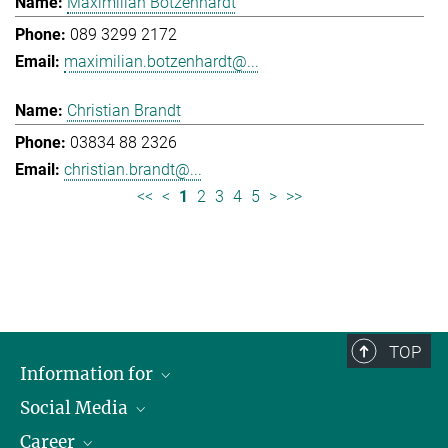
Maximilian Botzenhardt
089 3299 2172
maximilian.botzenhardt@...
Christian Brandt
03834 88 2326
christian.brandt@...
<<
<
1
2
3
4
5
>
>>
TOP
Information for
Social Media
Journalists
Career
School
LinkedIn