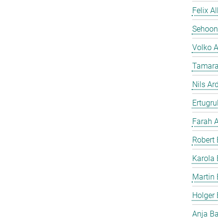
Felix A
Sehoon
Volko 
Tamara
Nils Ar
Ertugrul
Farah A
Robert 
Karola 
Martin 
Holger
Anja B