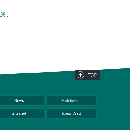
@...
>
TOP
News
Multimedia
Intranet
Press Feed