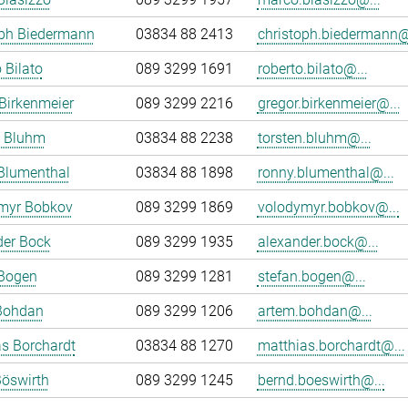
oph Biedermann
03834 88 2413
christoph.biedermann@
 Bilato
089 3299 1691
roberto.bilato@...
Birkenmeier
089 3299 2216
gregor.birkenmeier@...
n Bluhm
03834 88 2238
torsten.bluhm@...
Blumenthal
03834 88 1898
ronny.blumenthal@...
myr Bobkov
089 3299 1869
volodymyr.bobkov@...
der Bock
089 3299 1935
alexander.bock@...
 Bogen
089 3299 1281
stefan.bogen@...
Bohdan
089 3299 1206
artem.bohdan@...
s Borchardt
03834 88 1270
matthias.borchardt@...
öswirth
089 3299 1245
bernd.boeswirth@...