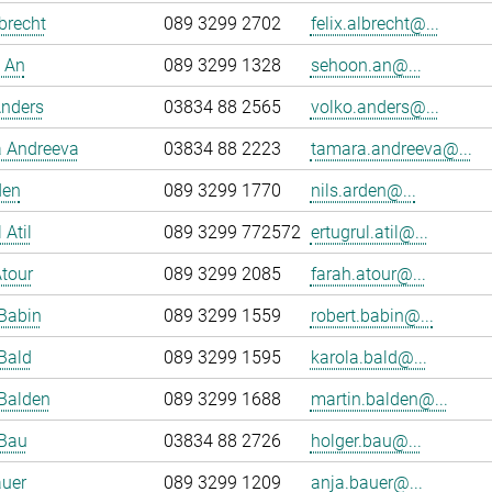
lbrecht
089 3299 2702
felix.albrecht@...
 An
089 3299 1328
sehoon.an@...
Anders
03834 88 2565
volko.anders@...
 Andreeva
03834 88 2223
tamara.andreeva@...
den
089 3299 1770
nils.arden@...
 Atil
089 3299 772572
ertugrul.atil@...
tour
089 3299 2085
farah.atour@...
Babin
089 3299 1559
robert.babin@...
Bald
089 3299 1595
karola.bald@...
Balden
089 3299 1688
martin.balden@...
 Bau
03834 88 2726
holger.bau@...
auer
089 3299 1209
anja.bauer@...