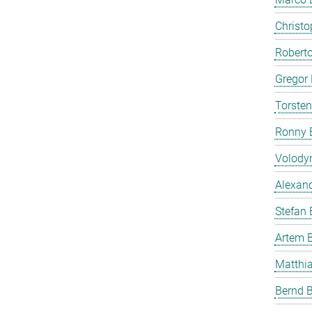
Christ
Roberto
Gregor 
Torste
Ronny 
Volody
Alexan
Stefan
Artem 
Matthia
Bernd B