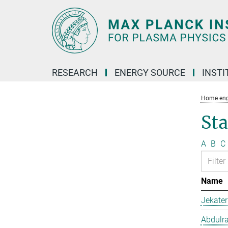
Main-
Content
RESEARCH
ENERGY SOURCE
INSTI
Home eng
Sta
A
B
C
Name
Jekate
Abdulr