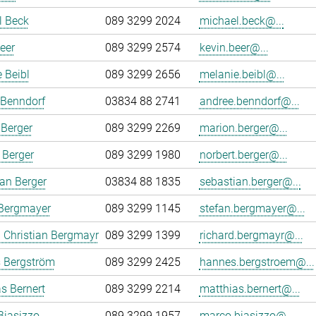
l Beck
089 3299 2024
michael.beck@...
eer
089 3299 2574
kevin.beer@...
 Beibl
089 3299 2656
melanie.beibl@...
 Benndorf
03834 88 2741
andree.benndorf@...
Berger
089 3299 2269
marion.berger@...
 Berger
089 3299 1980
norbert.berger@...
an Berger
03834 88 1835
sebastian.berger@...
 Bergmayer
089 3299 1145
stefan.bergmayer@...
 Christian Bergmayr
089 3299 1399
richard.bergmayr@...
 Bergström
089 3299 2425
hannes.bergstroem@...
s Bernert
089 3299 2214
matthias.bernert@...
Biasizzo
089 3299 1957
marco.biasizzo@...