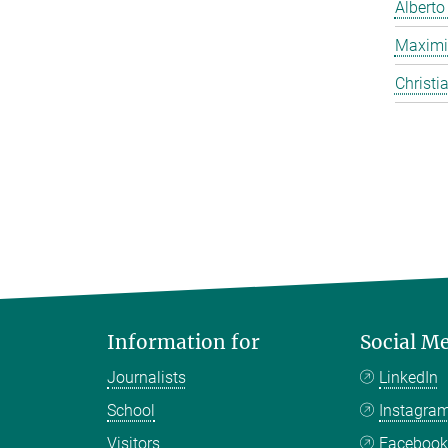
Alberto
Maximi
Christi
Information for
Social M
Journalists
LinkedIn
School
Instagra
Visitors
Faceboo