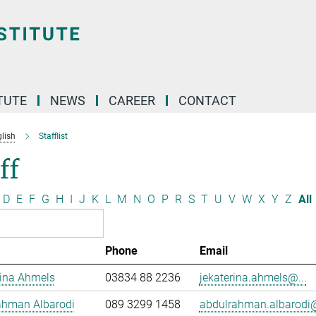
TUTE
NEWS
CAREER
CONTACT
lish
Stafflist
ff
D
E
F
G
H
I
J
K
L
M
N
O
P
R
S
T
U
V
W
X
Y
Z
All
Phone
Email
rina Ahmels
03834 88 2236
jekaterina.ahmels@...
ahman Albarodi
089 3299 1458
abdulrahman.albarodi@