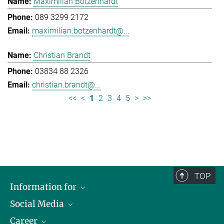
Maximilian Botzenhardt
089 3299 2172
maximilian.botzenhardt@...
Christian Brandt
03834 88 2326
christian.brandt@...
<<
<
1
2
3
4
5
>
>>
TOP
Information for
Social Media
Journalists
Career
School
LinkedIn