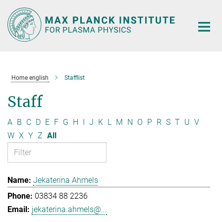
Main-
Content
Home english
Stafflist
Staff
A
B
C
D
E
F
G
H
I
J
K
L
M
N
O
P
R
S
T
U
V
W
X
Y
Z
All
Jekaterina Ahmels
03834 88 2236
jekaterina.ahmels@...