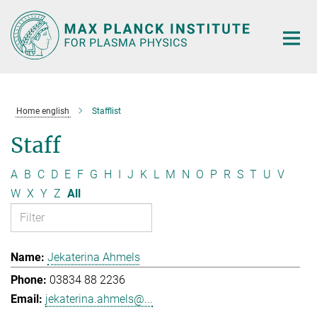
Main-
Content
Home english
Stafflist
Staff
A
B
C
D
E
F
G
H
I
J
K
L
M
N
O
P
R
S
T
U
V
W
X
Y
Z
All
Jekaterina Ahmels
03834 88 2236
jekaterina.ahmels@...