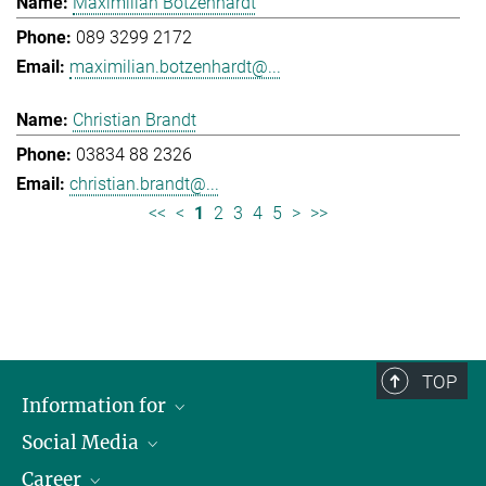
Maximilian Botzenhardt
089 3299 2172
maximilian.botzenhardt@...
Christian Brandt
03834 88 2326
christian.brandt@...
<<
<
1
2
3
4
5
>
>>
TOP
Information for
Social Media
Journalists
Career
School
LinkedIn