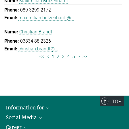
Maximilian Botzenhardt
089 3299 2172
maximilian.botzenhardt@...
Christian Brandt
03834 88 2326
christian.brandt@...
<<
<
1
2
3
4
5
>
>>
TOP
Information for
Social Media
Journalists
Career
School
LinkedIn