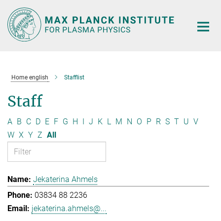
Main-
Content
Home english
Stafflist
Staff
A
B
C
D
E
F
G
H
I
J
K
L
M
N
O
P
R
S
T
U
V
W
X
Y
Z
All
Jekaterina Ahmels
03834 88 2236
jekaterina.ahmels@...