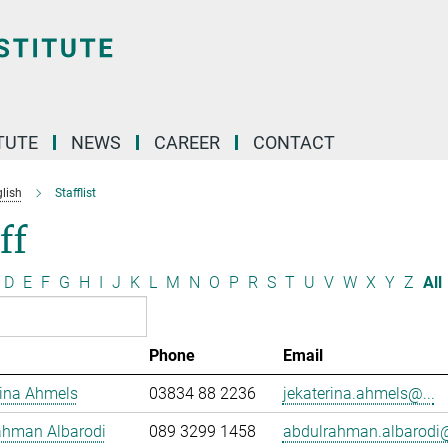
TUTE
NEWS
CAREER
CONTACT
lish
Stafflist
ff
D
E
F
G
H
I
J
K
L
M
N
O
P
R
S
T
U
V
W
X
Y
Z
All
Phone
Email
rina Ahmels
03834 88 2236
jekaterina.ahmels@...
ahman Albarodi
089 3299 1458
abdulrahman.albarodi@