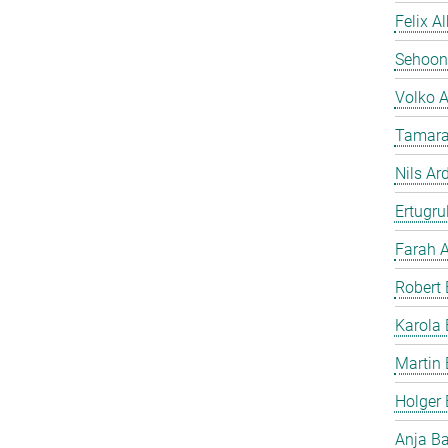
Felix A
Sehoon
Volko 
Tamara
Nils Ar
Ertugrul
Farah A
Robert 
Karola 
Martin 
Holger
Anja B