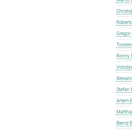
Christ
Roberto
Gregor 
Torste
Ronny 
Volody
Alexan
Stefan
Artem 
Matthia
Bernd B