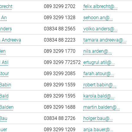
lbrecht
089 3299 2702
felix.albrecht@...
 An
089 3299 1328
sehoon.an@...
Anders
03834 88 2565
volko.anders@...
 Andreeva
03834 88 2223
tamara.andreeva@...
den
089 3299 1770
nils.arden@...
 Atil
089 3299 772572
ertugrul.atil@...
tour
089 3299 2085
farah.atour@...
Babin
089 3299 1559
robert.babin@...
Bald
089 3299 1595
karola.bald@...
Balden
089 3299 1688
martin.balden@...
 Bau
03834 88 2726
holger.bau@...
auer
089 3299 1209
anja.bauer@...