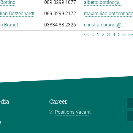
 Bottino
089 3299 1077
alberto.bottino@...
lian Botzenhardt
089 3299 2172
maximilian.botzenhardt
an Brandt
03834 88 2326
christian.brandt@...
<<
<
1
2
3
4
5
>
>
edia
Career
Positions Vacant
m
k