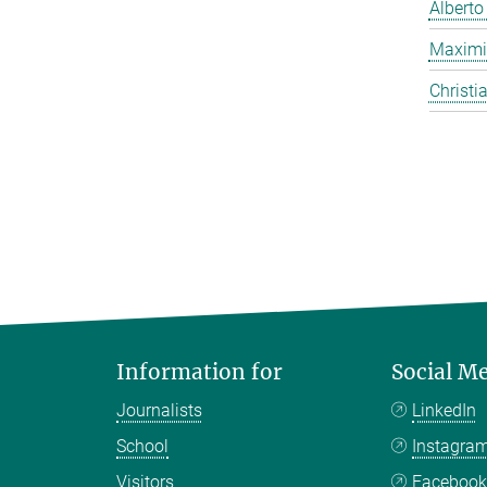
Alberto
Maximi
Christi
Information for
Social M
Journalists
LinkedIn
School
Instagra
Visitors
Faceboo