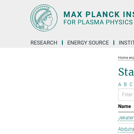
Main-
Content
RESEARCH
ENERGY SOURCE
INSTI
Home eng
Sta
A
B
C
Name
Jekate
Abdulr