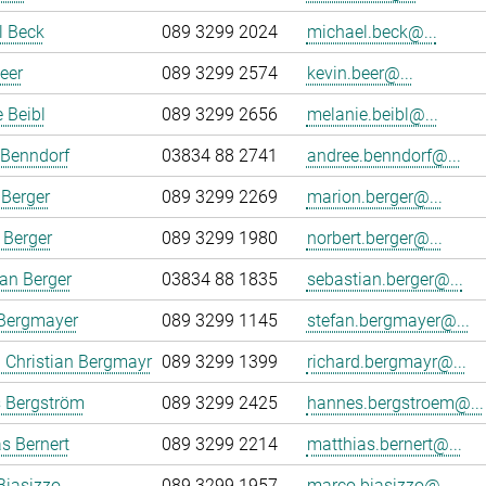
l Beck
089 3299 2024
michael.beck@...
eer
089 3299 2574
kevin.beer@...
 Beibl
089 3299 2656
melanie.beibl@...
 Benndorf
03834 88 2741
andree.benndorf@...
Berger
089 3299 2269
marion.berger@...
 Berger
089 3299 1980
norbert.berger@...
an Berger
03834 88 1835
sebastian.berger@...
 Bergmayer
089 3299 1145
stefan.bergmayer@...
 Christian Bergmayr
089 3299 1399
richard.bergmayr@...
 Bergström
089 3299 2425
hannes.bergstroem@...
s Bernert
089 3299 2214
matthias.bernert@...
Biasizzo
089 3299 1957
marco.biasizzo@...