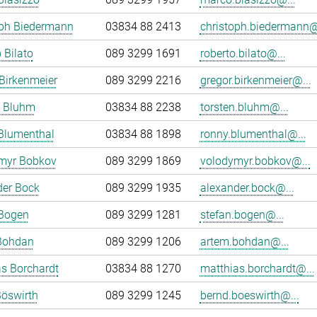
oph Biedermann
03834 88 2413
christoph.biedermann@
 Bilato
089 3299 1691
roberto.bilato@...
Birkenmeier
089 3299 2216
gregor.birkenmeier@...
n Bluhm
03834 88 2238
torsten.bluhm@...
Blumenthal
03834 88 1898
ronny.blumenthal@...
myr Bobkov
089 3299 1869
volodymyr.bobkov@...
der Bock
089 3299 1935
alexander.bock@...
 Bogen
089 3299 1281
stefan.bogen@...
Bohdan
089 3299 1206
artem.bohdan@...
s Borchardt
03834 88 1270
matthias.borchardt@...
öswirth
089 3299 1245
bernd.boeswirth@...