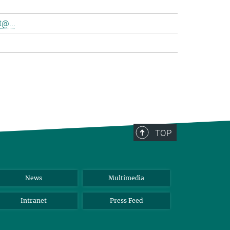
@...
>
TOP
News
Multimedia
Intranet
Press Feed