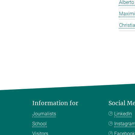
Alberto
Maximi
Christi
Information for
Social M
Journalists
LinkedIn
School
Instagra
Visitors
Faceboo