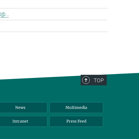
@...
>
TOP
News
Multimedia
Intranet
Press Feed