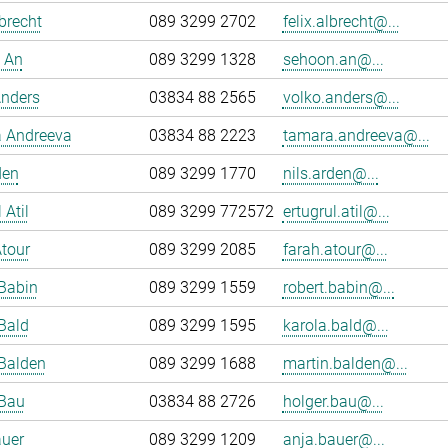
lbrecht
089 3299 2702
felix.albrecht@...
 An
089 3299 1328
sehoon.an@...
Anders
03834 88 2565
volko.anders@...
 Andreeva
03834 88 2223
tamara.andreeva@...
den
089 3299 1770
nils.arden@...
 Atil
089 3299 772572
ertugrul.atil@...
tour
089 3299 2085
farah.atour@...
Babin
089 3299 1559
robert.babin@...
Bald
089 3299 1595
karola.bald@...
Balden
089 3299 1688
martin.balden@...
 Bau
03834 88 2726
holger.bau@...
auer
089 3299 1209
anja.bauer@...