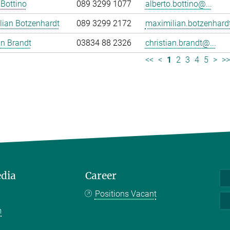
 Bottino
089 3299 1077
alberto.bottino@...
lian Botzenhardt
089 3299 2172
maximilian.botzenhardt
an Brandt
03834 88 2326
christian.brandt@...
<<
<
1
2
3
4
5
>
>
edia
Career
Positions Vacant
m
k