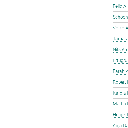
Felix A
Sehoon
Volko 
Tamara
Nils Ar
Ertugrul
Farah A
Robert 
Karola 
Martin 
Holger
Anja B