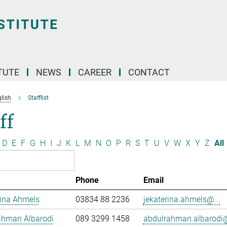
TUTE
NEWS
CAREER
CONTACT
lish
Stafflist
ff
D
E
F
G
H
I
J
K
L
M
N
O
P
R
S
T
U
V
W
X
Y
Z
All
Phone
Email
rina Ahmels
03834 88 2236
jekaterina.ahmels@...
ahman Albarodi
089 3299 1458
abdulrahman.albarodi@