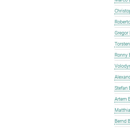
Christ
Roberto
Gregor 
Torste
Ronny 
Volody
Alexan
Stefan
Artem 
Matthia
Bernd B