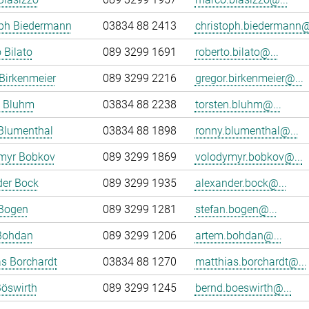
oph Biedermann
03834 88 2413
christoph.biedermann@
 Bilato
089 3299 1691
roberto.bilato@...
Birkenmeier
089 3299 2216
gregor.birkenmeier@...
n Bluhm
03834 88 2238
torsten.bluhm@...
Blumenthal
03834 88 1898
ronny.blumenthal@...
myr Bobkov
089 3299 1869
volodymyr.bobkov@...
der Bock
089 3299 1935
alexander.bock@...
 Bogen
089 3299 1281
stefan.bogen@...
Bohdan
089 3299 1206
artem.bohdan@...
s Borchardt
03834 88 1270
matthias.borchardt@...
öswirth
089 3299 1245
bernd.boeswirth@...