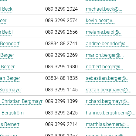
l Beck
089 3299 2024
michael.beck@...
eer
089 3299 2574
kevin.beer@...
 Beibl
089 3299 2656
melanie.beibl@...
 Benndorf
03834 88 2741
andree.benndorf@...
Berger
089 3299 2269
marion.berger@...
 Berger
089 3299 1980
norbert.berger@...
an Berger
03834 88 1835
sebastian.berger@...
 Bergmayer
089 3299 1145
stefan.bergmayer@...
 Christian Bergmayr
089 3299 1399
richard.bergmayr@...
 Bergström
089 3299 2425
hannes.bergstroem@...
s Bernert
089 3299 2214
matthias.bernert@...
Biasizzo
089 3299 1957
marco.biasizzo@...