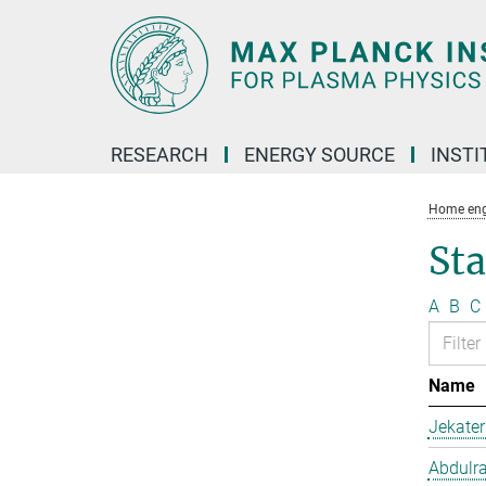
Main-
Content
RESEARCH
ENERGY SOURCE
INSTI
Home eng
Sta
A
B
C
Name
Jekate
Abdulr