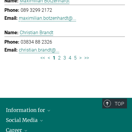
Maximilian Botzenhardt
089 3299 2172
maximilian.botzenhardt@...
Christian Brandt
03834 88 2326
christian.brandt@...
<<
<
1
2
3
4
5
>
>>
TOP
Information for
Social Media
Journalists
Career
School
LinkedIn