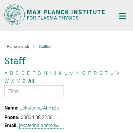
Main-
Content
Home english
Stafflist
Staff
A
B
C
D
E
F
G
H
I
J
K
L
M
N
O
P
R
S
T
U
V
W
X
Y
Z
All
Jekaterina Ahmels
03834 88 2236
jekaterina.ahmels@...