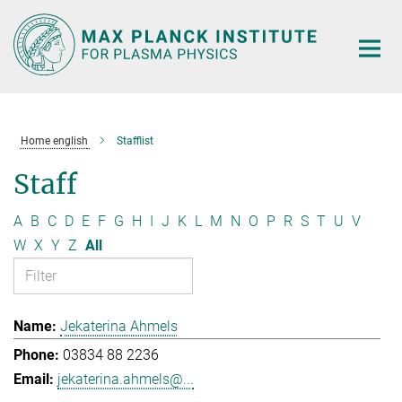
Main-
Content
Home english
Stafflist
Staff
A
B
C
D
E
F
G
H
I
J
K
L
M
N
O
P
R
S
T
U
V
W
X
Y
Z
All
Jekaterina Ahmels
03834 88 2236
jekaterina.ahmels@...