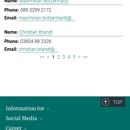
Maximilian Botzenhardt
089 3299 2172
maximilian.botzenhardt@...
Christian Brandt
03834 88 2326
christian.brandt@...
<<
<
1
2
3
4
5
>
>>
TOP
Information for
Social Media
Journalists
Career
School
LinkedIn