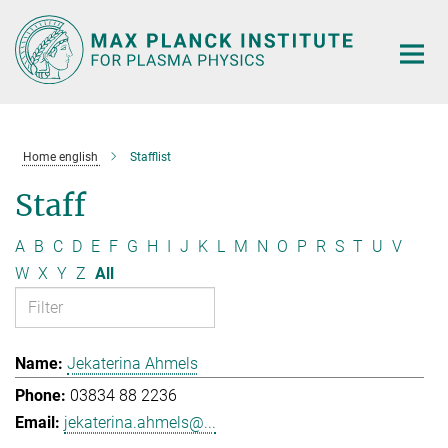
Main-
Content
Home english
Stafflist
Staff
A
B
C
D
E
F
G
H
I
J
K
L
M
N
O
P
R
S
T
U
V
W
X
Y
Z
All
Jekaterina Ahmels
03834 88 2236
jekaterina.ahmels@...