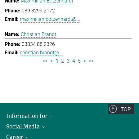
Maximilian Botzenhardt
089 3299 2172
maximilian.botzenhardt@...
Christian Brandt
03834 88 2326
christian.brandt@...
<<
<
1
2
3
4
5
>
>>
TOP
Information for
Social Media
Journalists
Career
School
LinkedIn