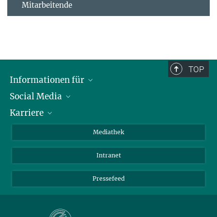
Mitarbeitende
TOP
Informationen für
Social Media
Journalisten
Karriere
Schule
LinkedIn
Kids
Instagram
Offene Stellen
Mediathek
Besucher
Facebook
Intranet
Alumni
YouTube
Mitarbeiter
Mastodon
Pressefeed
Threads
Bluesky