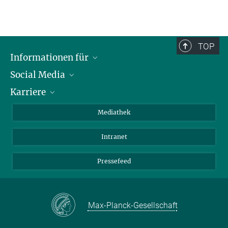
TOP
Informationen für
Social Media
Journalisten
Karriere
Schule
LinkedIn
Kids
Instagram
Offene Stellen
Mediathek
Besucher
Facebook
Intranet
Alumni
YouTube
Mitarbeiter
Mastodon
Pressefeed
Threads
Bluesky
Max-Planck-Gesellschaft