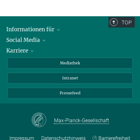
TOP
Informationen für
Social Media
Journalisten
Karriere
Schule
LinkedIn
Kids
Instagram
Offene Stellen
Mediathek
Besucher
Facebook
Intranet
Alumni
YouTube
Mitarbeiter
Mastodon
Pressefeed
Threads
Bluesky
Max-Planck-Gesellschaft
Impressum
Datenschutzhinweis
Barrierefreiheit