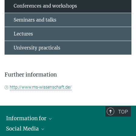
Conferences and workshops
Seminars and talks
Lectures
University practicals
Further information
http://www.ms-wissenschaft.de/
TOP
Information for
Social Media
Journalists