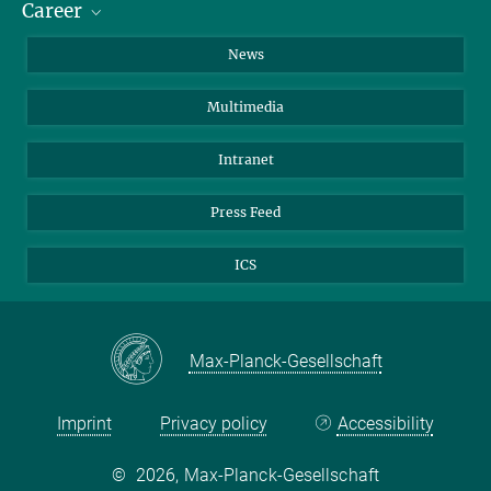
Career
School
LinkedIn
Visitors
Instagram
Positions Vacant
News
Alumni
Facebook
Multimedia
Members of staff
YouTube
Mastodon
Intranet
Threads
Press Feed
Bluesky
ICS
Max-Planck-Gesellschaft
Imprint
Privacy policy
Accessibility
©
2026, Max-Planck-Gesellschaft