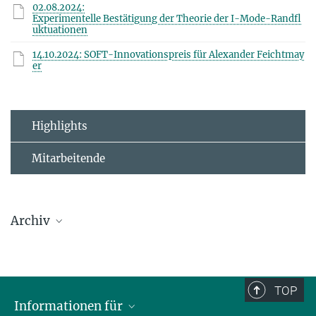
02.08.2024:
Experimentelle Bestätigung der Theorie der I-Mode-Randfl
uktuationen
14.10.2024: SOFT-Innovationspreis für Alexander Feichtmay
er
Highlights
Mitarbeitende
Archiv
E2M
2025
2024
TOP
Informationen für
2023