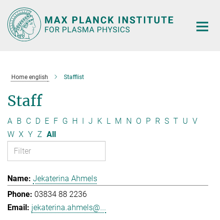
Main-
Content
Home english
Stafflist
Staff
A
B
C
D
E
F
G
H
I
J
K
L
M
N
O
P
R
S
T
U
V
W
X
Y
Z
All
Jekaterina Ahmels
03834 88 2236
jekaterina.ahmels@...