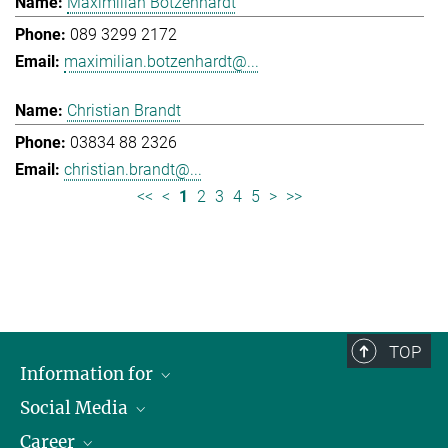
Maximilian Botzenhardt
089 3299 2172
maximilian.botzenhardt@...
Christian Brandt
03834 88 2326
christian.brandt@...
<<
<
1
2
3
4
5
>
>>
TOP
Information for
Social Media
Journalists
Career
School
LinkedIn