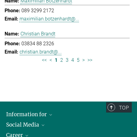
Maximilian Botzenhardt
089 3299 2172
maximilian.botzenhardt@...
Christian Brandt
03834 88 2326
christian.brandt@...
<<
<
1
2
3
4
5
>
>>
TOP
Information for
Social Media
Journalists
Career
School
LinkedIn