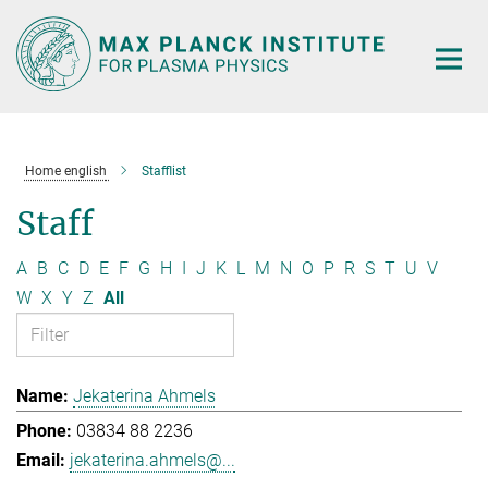
Main-
Content
Home english
Stafflist
Staff
A
B
C
D
E
F
G
H
I
J
K
L
M
N
O
P
R
S
T
U
V
W
X
Y
Z
All
Jekaterina Ahmels
03834 88 2236
jekaterina.ahmels@...