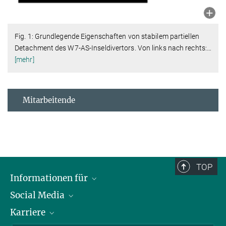
Fig. 1: Grundlegende Eigenschaften von stabilem partiellen
Detachment des W7-AS-Inseldivertors. Von links nach rechts:
…
[mehr]
Mitarbeitende
TOP
Informationen für
Social Media
Journalisten
Karriere
Schule
LinkedIn