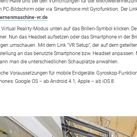
ent-Halle und bei den Vorrichtungen für die Mikrowellenheizung. 
 PC-Bildschirm oder via Smartphone mit Gyrofunktion. Der Lin
ernenmaschine-vr.de
 Virtual Reality-Modus unten auf das Brillen-Symbol klicken: Der B
ner. Nun das Headset aufsetzen oder das Smartphone in der Bri
gen umschauen. Mit dem Link "VR Setup", der auf dem geteilten 
stellung an das benutzte Smartphone bzw. Headset anpassen. 
ann man die unterschiedlichen Schauplätze anwählen.
che Voraussetzungen für mobile Endgeräte: Gyroskop-Funktio
ones: Google OS – ab Android 4.1; Apple – ab iOS 8.