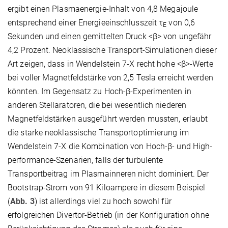
ergibt einen Plasmaenergie-Inhalt von 4,8 Megajoule
entsprechend einer Energieeinschlusszeit τ
von 0,6
E
Sekunden und einen gemittelten Druck <β> von ungefähr
4,2 Prozent. Neoklassische Transport-Simulationen dieser
Art zeigen, dass in Wendelstein 7-X recht hohe <β>-Werte
bei voller Magnetfeldstärke von 2,5 Tesla erreicht werden
könnten. Im Gegensatz zu Hoch-β-Experimenten in
anderen Stellaratoren, die bei wesentlich niederen
Magnetfeldstärken ausgeführt werden mussten, erlaubt
die starke neoklassische Transportoptimierung im
Wendelstein 7-X die Kombination von Hoch-β- und High-
performance-Szenarien, falls der turbulente
Transportbeitrag im Plasmainneren nicht dominiert. Der
Bootstrap-Strom von 91 Kiloampere in diesem Beispiel
(
Abb. 3
) ist allerdings viel zu hoch sowohl für
erfolgreichen Divertor-Betrieb (in der Konfiguration ohne