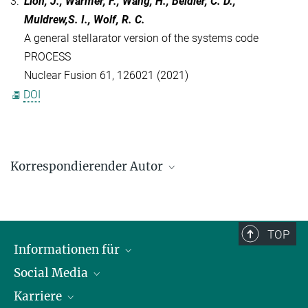
3.
Lion, J., Warmer, F., Wang, H., Beidler, C. D.,
Muldrew,S. I., Wolf, R. C.
A general stellarator version of the systems code
PROCESS
Nuclear Fusion 61, 126021 (2021)
DOI
Korrespondierender Autor
Felix Warmer
+49 3834 88-2531
felix.warmer@ipp.mpg.de
TOP
Informationen für
Social Media
Journalisten
Karriere
Schule
LinkedIn