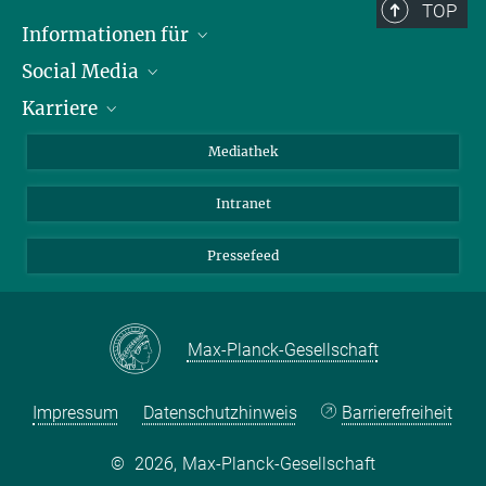
TOP
Informationen für
Social Media
Journalisten
Karriere
Schule
LinkedIn
Kids
Instagram
Offene Stellen
Mediathek
Besucher
Facebook
Intranet
Alumni
YouTube
Mitarbeiter
Mastodon
Pressefeed
Threads
Bluesky
Max-Planck-Gesellschaft
Impressum
Datenschutzhinweis
Barrierefreiheit
©
2026, Max-Planck-Gesellschaft