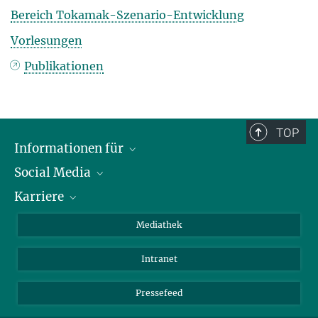
Bereich Tokamak-Szenario-Entwicklung
Vorlesungen
Publikationen
TOP
Informationen für
Social Media
Journalisten
Karriere
Schule
LinkedIn
Kids
Instagram
Offene Stellen
Mediathek
Besucher
Facebook
Intranet
Alumni
YouTube
Mitarbeiter
Mastodon
Pressefeed
Threads