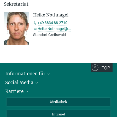
Sekretariat
Heike Nothnagel
+49 3834 88-2710
Heike.Nothnagel@...
Standort Greifswald
TOP
Informationen für
Social Media
Journalisten
Karriere
Schule
LinkedIn
Kids
Instagram
Offene Stellen
Mediathek
Besucher
Facebook
Intranet