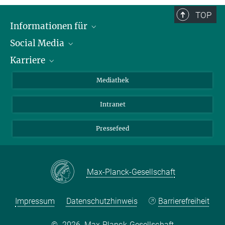
TOP
Informationen für
Social Media
Journalisten
Karriere
Schule
LinkedIn
Kids
Instagram
Offene Stellen
Mediathek
Besucher
Facebook
Intranet
Alumni
YouTube
Mitarbeiter
Mastodon
Pressefeed
Threads
Bluesky
Max-Planck-Gesellschaft
Impressum
Datenschutzhinweis
Barrierefreiheit
©
2026, Max-Planck-Gesellschaft