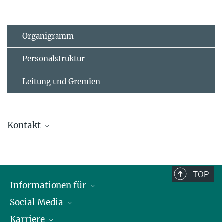
Organigramm
Personalstruktur
Leitung und Gremien
Kontakt
Prof. Dr. Tim Happel
089 3299 1048
tim.happel@...
TOP
Informationen für
Bereich Plasmadynamik
Social Media
Journalisten
Publikationen
Karriere
Schule
LinkedIn