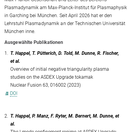
Plasmadynamik am Max-Planck-Institut für Plasmaphysik
in Garching bei München. Seit April 2026 hat er den
Lehrstuhl Plasmadynamik an der Technischen Universität
München inne.
Ausgewählte Publikationen
1.
T. Happel, T. Pütterich, D. Told, M. Dunne, R. Fischer,
et al.
Overview of initial negative triangularity plasma
studies on the ASDEX Upgrade tokamak
Nuclear Fusion 63, 016002 (2023)
DOI
2.
T. Happel, P. Manz, F. Ryter, M. Bernert, M. Dunne, et
al.
The I-mode confinement regime at ASDEX Upgrade: