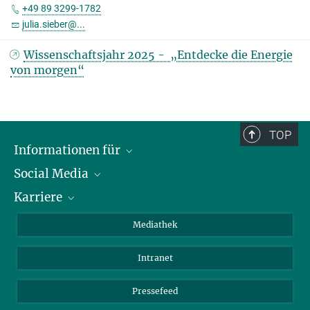
+49 89 3299-1782
julia.sieber@...
Wissenschaftsjahr 2025 - „Entdecke die Energie
von morgen“
TOP
Informationen für
Social Media
Journalisten
Karriere
Schule
LinkedIn
Kids
Instagram
Offene Stellen
Mediathek
Besucher
Facebook
Intranet
Alumni
YouTube
Mitarbeiter
Mastodon
Pressefeed