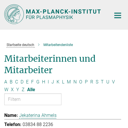
Hauptinhalt
Startseite deutsch
Mitarbeitendenliste
Mitarbeiterinnen und
Mitarbeiter
A
B
C
D
E
F
G
H
I
J
K
L
M
N
O
P
R
S
T
U
V
W
X
Y
Z
Alle
Jekaterina Ahmels
03834 88 2236