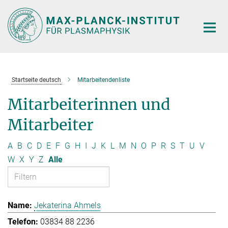
Hauptinhalt
Startseite deutsch
Mitarbeitendenliste
Mitarbeiterinnen und
Mitarbeiter
A
B
C
D
E
F
G
H
I
J
K
L
M
N
O
P
R
S
T
U
V
W
X
Y
Z
Alle
Jekaterina Ahmels
03834 88 2236