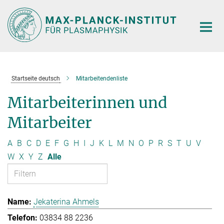
Hauptinhalt
Startseite deutsch
Mitarbeitendenliste
Mitarbeiterinnen und
Mitarbeiter
A
B
C
D
E
F
G
H
I
J
K
L
M
N
O
P
R
S
T
U
V
W
X
Y
Z
Alle
Jekaterina Ahmels
03834 88 2236