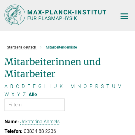
Hauptinhalt
Startseite deutsch
Mitarbeitendenliste
Mitarbeiterinnen und
Mitarbeiter
A
B
C
D
E
F
G
H
I
J
K
L
M
N
O
P
R
S
T
U
V
W
X
Y
Z
Alle
Jekaterina Ahmels
03834 88 2236