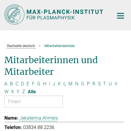
Hauptinhalt
Startseite deutsch
Mitarbeitendenliste
Mitarbeiterinnen und
Mitarbeiter
A
B
C
D
E
F
G
H
I
J
K
L
M
N
O
P
R
S
T
U
V
W
X
Y
Z
Alle
Jekaterina Ahmels
03834 88 2236