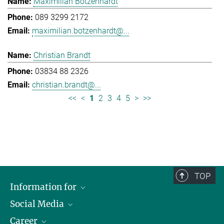
Maximilian Botzenhardt
089 3299 2172
maximilian.botzenhardt@...
Christian Brandt
03834 88 2326
christian.brandt@...
<<
<
1
2
3
4
5
>
>>
TOP
Information for
Social Media
Journalists
Career
School
LinkedIn