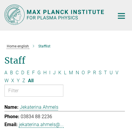
Main-
Content
Home english
Stafflist
Staff
A
B
C
D
E
F
G
H
I
J
K
L
M
N
O
P
R
S
T
U
V
W
X
Y
Z
All
Jekaterina Ahmels
03834 88 2236
jekaterina.ahmels@...