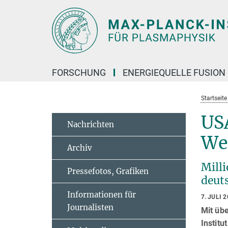
Hauptinhalt
FORSCHUNG
ENERGIEQUELLE FUSION
Startseit
USA
Nachrichten
We
Archiv
Mill
Pressefotos, Grafiken
deut
Informationen für
7. JULI 
Journalisten
Mit üb
Institu