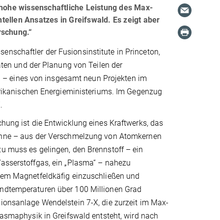
 hohe wissenschaftliche Leistung des Max-
ellen Ansatzes in Greifswald. Es zeigt aber
rschung.“
enschaftler der Fusionsinstitute in Princeton,
en und der Planung von Teilen der
 – eines von insgesamt neun Projekten im
ikanischen Energieministeriums. Im Gegenzug
.
chung ist die Entwicklung eines Kraftwerks, das
onne – aus der Verschmelzung von Atomkernen
u muss es gelingen, den Brennstoff – ein
Wasserstoffgas, ein „Plasma“ – nahezu
inem Magnetfeldkäfig einzuschließen und
ndtemperaturen über 100 Millionen Grad
ionsanlage Wendelstein 7-X, die zurzeit im Max-
Plasmaphysik in Greifswald entsteht, wird nach