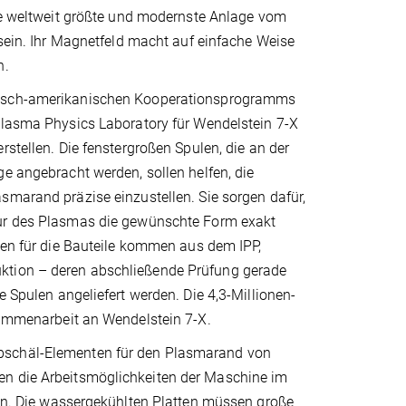
die weltweit größte und modernste Anlage vom
 sein. Ihr Magnetfeld macht auf einfache Weise
h.
tsch-amerikanischen Kooperationsprogramms
Plasma Physics Laboratory für Wendelstein 7-X
rstellen. Die fenstergroßen Spulen, die an der
e angebracht werden, sollen helfen, die
smarand präzise einzustellen. Sie sorgen dafür,
ur des Plasmas die gewünschte Form exakt
ten für die Bauteile kommen aus dem IPP,
uktion – deren abschließende Prüfung gerade
e Spulen angeliefert werden. Die 4,3-Millionen-
usammenarbeit an Wendelstein 7-X.
Abschäl-Elementen für den Plasmarand von
en die Arbeitsmöglichkeiten der Maschine im
rgen. Die wassergekühlten Platten müssen große