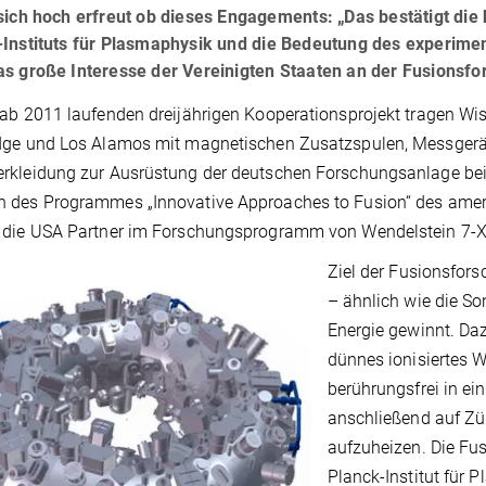
sich hoch erfreut ob dieses Engagements: „Das bestätigt die
Instituts für Plasmaphysik und die Bedeutung des experiment
as große Interesse der Vereinigten Staaten an der Fusionsfo
ab 2011 laufenden dreijährigen Kooperationsprojekt tragen Wiss
dge und Los Alamos mit magnetischen Zusatzspulen, Messgerät
kleidung zur Ausrüstung der deutschen Forschungsanlage bei
 des Programmes „Innovative Approaches to Fusion“ des amer
 die USA Partner im Forschungsprogramm von Wendelstein 7-X
Ziel der Fusionsfors
– ähnlich wie die S
Energie gewinnt. Daz
dünnes ionisiertes 
berührungsfrei in e
anschließend auf Zü
aufzuheizen. Die Fus
Planck-Institut für 