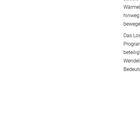
Wärmela
hinweg 
bewegen
Das Los
Program
beteili
Wendels
Bedeutu