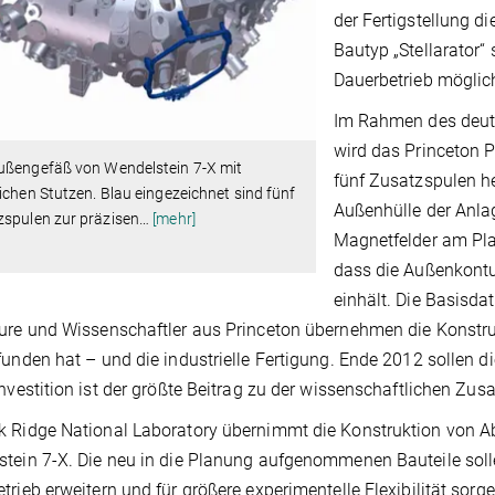
der Fertigstellung 
Bautyp „Stellarator“
Dauerbetrieb möglic
Im Rahmen des deu
wird das Princeton 
ußengefäß von Wendelstein 7-X mit
fünf Zusatzspulen he
ichen Stutzen. Blau eingezeichnet sind fünf
Außenhülle der Anlag
zspulen zur präzisen
…
[mehr]
Magnetfelder am Pla
dass die Außenkont
einhält. Die Basisda
ure und Wissenschaftler aus Princeton übernehmen die Konstr
funden hat – und die industrielle Fertigung. Ende 2012 sollen di
Investition ist der größte Beitrag zu der wissenschaftlichen Z
 Ridge National Laboratory übernimmt die Konstruktion von 
tein 7-X. Die neu in die Planung aufgenommenen Bauteile soll
trieb erweitern und für größere experimentelle Flexibilität so