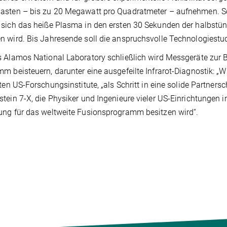
sten – bis zu 20 Megawatt pro Quadratmeter – aufnehmen. So
sich das heiße Plasma in den ersten 30 Sekunden der halbstü
 wird. Bis Jahresende soll die anspruchsvolle Technologiestud
 Alamos National Laboratory schließlich wird Messgeräte zu
m beisteuern, darunter eine ausgefeilte Infrarot-Diagnostik: „Wi
gten US-Forschungsinstitute, „als Schritt in eine solide Partn
tein 7-X, die Physiker und Ingenieure vieler US-Einrichtungen i
ng für das weltweite Fusionsprogramm besitzen wird“.