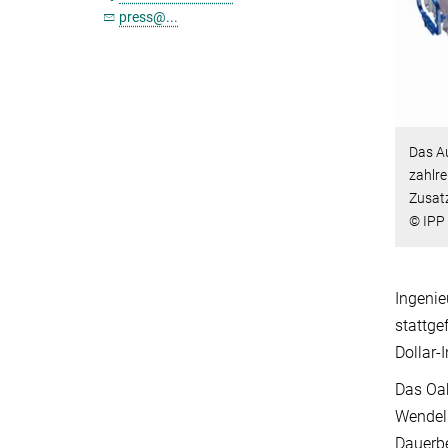
press@...
Das A
zahlre
Zusat
© IPP
Ingenie
stattge
Dollar-
Das Oak
Wendels
Dauerbe