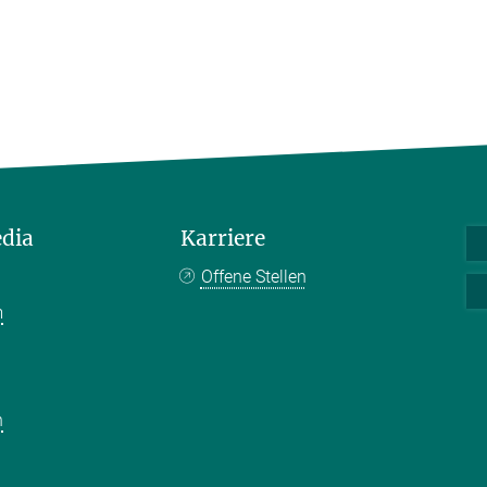
edia
Karriere
Offene Stellen
m
k
n