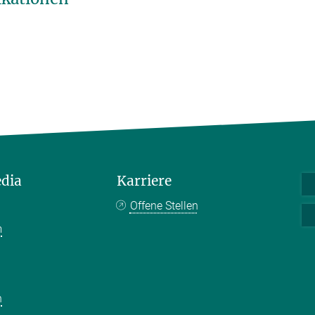
edia
Karriere
Offene Stellen
m
k
n