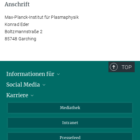
Anschrift
Max-Planck-Institut für Plasmaphysik
Konrad Eder
Boltzmannstraße 2
85748 Garching
TOP
Informationen für
Social Media
Journalisten
Karriere
Schule
LinkedIn
Kids
Instagram
Offene Stellen
Mediathek
Besucher
Facebook
Intranet
Alumni
YouTube
Mitarbeiter
Mastodon
Pressefeed