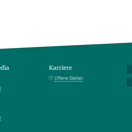
edia
Karriere
Offene Stellen
m
k
n