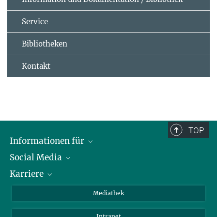
Service
Bibliotheken
Kontakt
TOP
Informationen für
Social Media
Journalisten
Karriere
Schule
LinkedIn
Kids
Instagram
Offene Stellen
Mediathek
Besucher
Facebook
Intranet