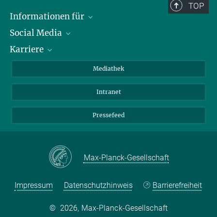
johann.riesch@ipp.mpg.de
TOP
Informationen für
Social Media
Journalisten
Karriere
Schule
LinkedIn
Kids
Instagram
Offene Stellen
Mediathek
Besucher
Facebook
Intranet
Alumni
YouTube
Mitarbeiter
Mastodon
Pressefeed
Threads
Bluesky
Max-Planck-Gesellschaft
Impressum
Datenschutzhinweis
Barrierefreiheit
©
2026, Max-Planck-Gesellschaft