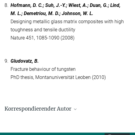
8.
Hofmann, D. C.; Suh, J.-Y.; Wiest, A.; Duan, G.; Lind,
M. L.; Demetriou, M. D.; Johnson, W. L.
Designing metallic glass matrix composites with high
toughness and tensile ductility
Nature 451, 1085-1090 (2008)
9.
Gludovatz, B.
Fracture behaviour of tungsten
PhD thesis, Montanuniversität Leoben (2010)
Korrespondierender Autor
Johann Riesch
Max-Planck-Institut für Plasmaphysik, Garching