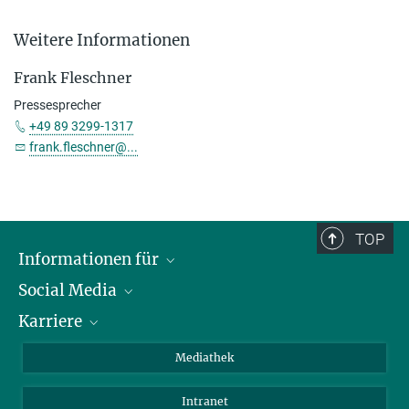
Weitere Informationen
Frank Fleschner
Pressesprecher
+49 89 3299-1317
frank.fleschner@...
TOP
Informationen für
Social Media
Journalisten
Karriere
Schule
LinkedIn
Kids
Instagram
Offene Stellen
Mediathek
Besucher
Facebook
Intranet