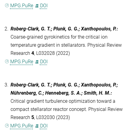
MPG.PuRe
DOI
2.
Roberg-Clark, G. T.; Plunk, G. G.; Xanthopoulos, P.
:
Coarse-grained gyrokinetics for the critical ion
temperature gradient in stellarators. Physical Review
Research
4
, L032028 (2022)
MPG.PuRe
DOI
3.
Roberg-Clark, G. T.; Plunk, G. G.; Xanthopoulos, P.;
Nührenberg, C.; Henneberg, S. A.; Smith, H. M.
:
Critical gradient turbulence optimization toward a
compact stellarator reactor concept. Physical Review
Research
5
, L032030 (2023)
MPG.PuRe
DOI