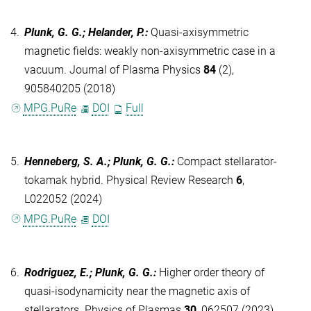
4.
Plunk, G. G.; Helander, P.
:
Quasi-axisymmetric
magnetic fields: weakly non-axisymmetric case in a
vacuum. Journal of Plasma Physics
84
(2),
905840205 (2018)
MPG.PuRe
DOI
Full
5.
Henneberg, S. A.; Plunk, G. G.
:
Compact stellarator-
tokamak hybrid. Physical Review Research
6
,
L022052 (2024)
MPG.PuRe
DOI
6.
Rodriguez, E.; Plunk, G. G.
:
Higher order theory of
quasi-isodynamicity near the magnetic axis of
stellarators. Physics of Plasmas
30
, 062507 (2023)