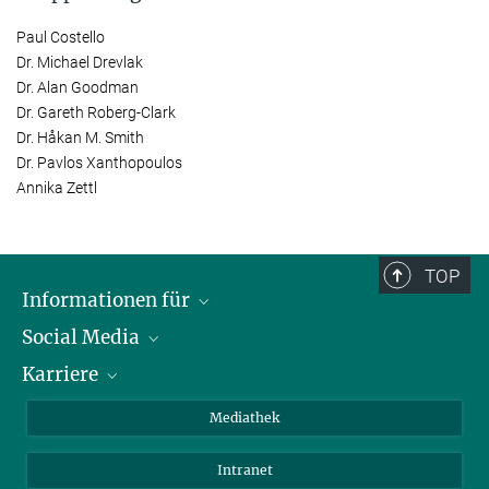
Paul Costello
Dr. Michael Drevlak
Dr. Alan Goodman
Dr. Gareth Roberg-Clark
Dr. Håkan M. Smith
Dr. Pavlos Xanthopoulos
Annika Zettl
TOP
Informationen für
Social Media
Journalisten
Karriere
Schule
LinkedIn
Kids
Instagram
Offene Stellen
Mediathek
Besucher
Facebook
Intranet
Alumni
YouTube