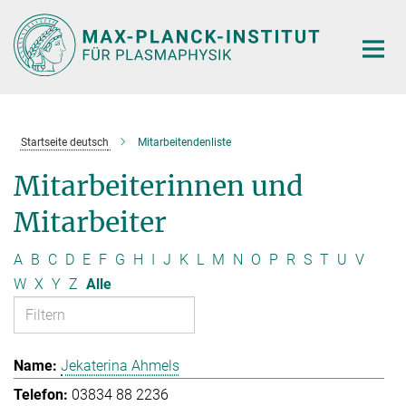
Hauptinhalt
Startseite deutsch
Mitarbeitendenliste
Mitarbeiterinnen und
Mitarbeiter
A
B
C
D
E
F
G
H
I
J
K
L
M
N
O
P
R
S
T
U
V
W
X
Y
Z
Alle
Jekaterina Ahmels
03834 88 2236