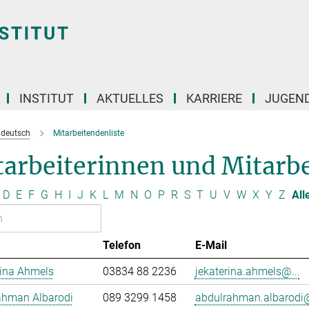
INSTITUT
AKTUELLES
KARRIERE
JUGEN
e deutsch
Mitarbeitendenliste
arbeiterinnen und Mitarbe
D
E
F
G
H
I
J
K
L
M
N
O
P
R
S
T
U
V
W
X
Y
Z
All
Telefon
E-Mail
rina Ahmels
03834 88 2236
jekaterina.ahmels@...
ahman Albarodi
089 3299 1458
abdulrahman.albarodi@