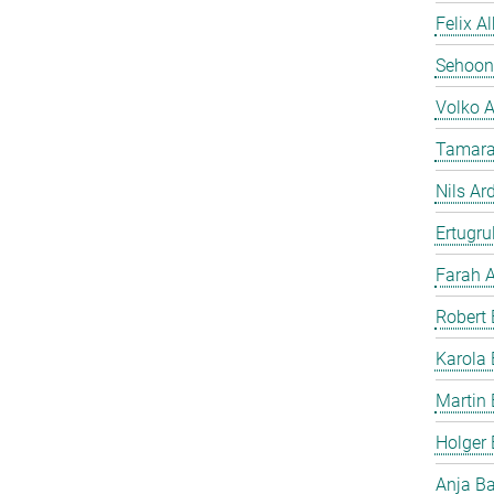
Felix A
Sehoon
Volko 
Tamara
Nils Ar
Ertugrul
Farah A
Robert 
Karola 
Martin 
Holger
Anja B