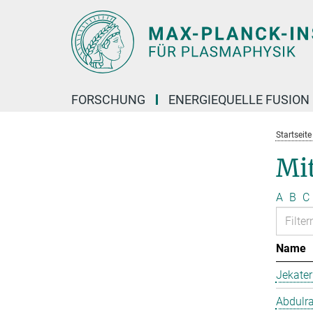
Hauptinhalt
FORSCHUNG
ENERGIEQUELLE FUSION
Startseit
Mit
A
B
C
Name
Jekate
Abdulr