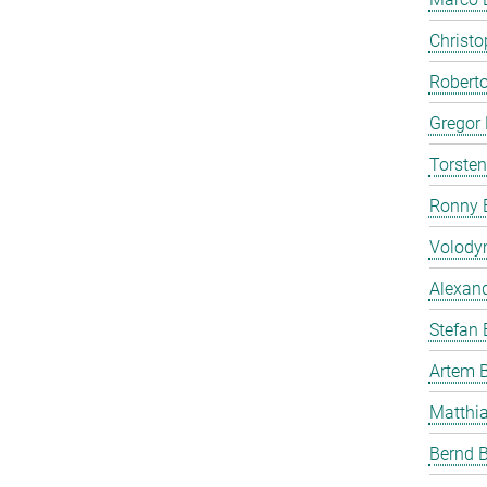
Christ
Roberto
Gregor 
Torste
Ronny 
Volody
Alexan
Stefan
Artem 
Matthia
Bernd B