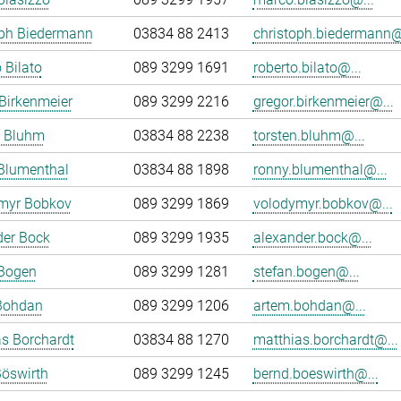
oph Biedermann
03834 88 2413
christoph.biedermann@
 Bilato
089 3299 1691
roberto.bilato@...
Birkenmeier
089 3299 2216
gregor.birkenmeier@...
n Bluhm
03834 88 2238
torsten.bluhm@...
Blumenthal
03834 88 1898
ronny.blumenthal@...
myr Bobkov
089 3299 1869
volodymyr.bobkov@...
der Bock
089 3299 1935
alexander.bock@...
 Bogen
089 3299 1281
stefan.bogen@...
Bohdan
089 3299 1206
artem.bohdan@...
s Borchardt
03834 88 1270
matthias.borchardt@...
öswirth
089 3299 1245
bernd.boeswirth@...