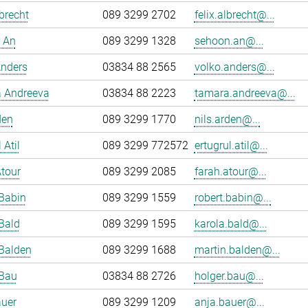
lbrecht
089 3299 2702
felix.albrecht@...
 An
089 3299 1328
sehoon.an@...
Anders
03834 88 2565
volko.anders@...
 Andreeva
03834 88 2223
tamara.andreeva@...
den
089 3299 1770
nils.arden@...
 Atil
089 3299 772572
ertugrul.atil@...
tour
089 3299 2085
farah.atour@...
Babin
089 3299 1559
robert.babin@...
Bald
089 3299 1595
karola.bald@...
Balden
089 3299 1688
martin.balden@...
 Bau
03834 88 2726
holger.bau@...
auer
089 3299 1209
anja.bauer@...