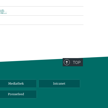
@...
>
TOP
Mediathek
Intranet
Pressefeed