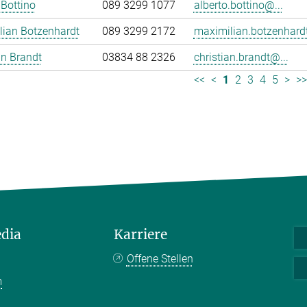
 Bottino
089 3299 1077
alberto.bottino@...
lian Botzenhardt
089 3299 2172
maximilian.botzenhardt
an Brandt
03834 88 2326
christian.brandt@...
<<
<
1
2
3
4
5
>
>
edia
Karriere
Offene Stellen
m
k