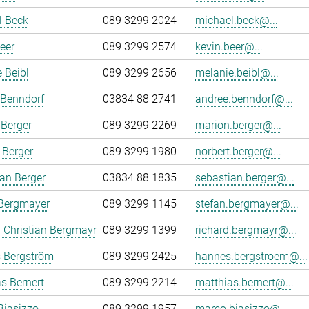
l Beck
089 3299 2024
michael.beck@...
eer
089 3299 2574
kevin.beer@...
 Beibl
089 3299 2656
melanie.beibl@...
 Benndorf
03834 88 2741
andree.benndorf@...
Berger
089 3299 2269
marion.berger@...
 Berger
089 3299 1980
norbert.berger@...
an Berger
03834 88 1835
sebastian.berger@...
 Bergmayer
089 3299 1145
stefan.bergmayer@...
 Christian Bergmayr
089 3299 1399
richard.bergmayr@...
 Bergström
089 3299 2425
hannes.bergstroem@...
s Bernert
089 3299 2214
matthias.bernert@...
Biasizzo
089 3299 1957
marco.biasizzo@...