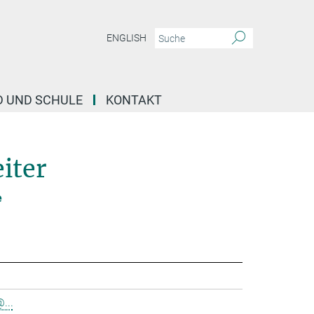
ENGLISH
D UND SCHULE
KONTAKT
iter
e
...