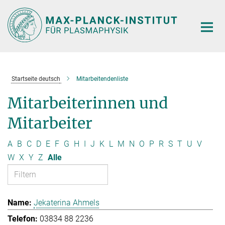
Hauptinhalt
Startseite deutsch
Mitarbeitendenliste
Mitarbeiterinnen und
Mitarbeiter
A
B
C
D
E
F
G
H
I
J
K
L
M
N
O
P
R
S
T
U
V
W
X
Y
Z
Alle
Jekaterina Ahmels
03834 88 2236