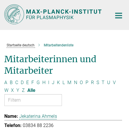
Hauptinhalt
Startseite deutsch
Mitarbeitendenliste
Mitarbeiterinnen und
Mitarbeiter
A
B
C
D
E
F
G
H
I
J
K
L
M
N
O
P
R
S
T
U
V
W
X
Y
Z
Alle
Jekaterina Ahmels
03834 88 2236