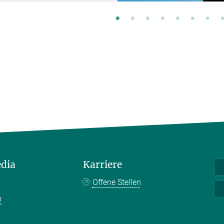
edia
Karriere
Offene Stellen
m
k