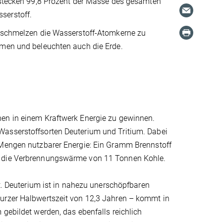
n stecken 99,8 Prozent der Masse des gesamten
serstoff.
erschmelzen die Wasserstoff-Atomkerne zu
rmen und beleuchten auch die Erde.
nen in einem Kraftwerk Energie zu gewinnen.
Wasserstoffsorten Deuterium und Tritium. Dabei
 Mengen nutzbarer Energie: Ein Gramm Brennstoff
 – die Verbrennungswärme von 11 Tonnen Kohle.
lt. Deuterium ist in nahezu unerschöpfbaren
kurzer Halbwertszeit von 12,3 Jahren – kommt in
gebildet werden, das ebenfalls reichlich