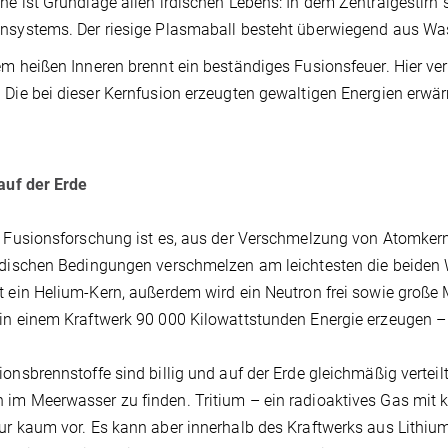
ne ist Grundlage allen irdischen Lebens: In dem Zentralgestir
ensystems.
Der riesige Plasmaball besteht überwiegend aus Was
em heißen Inneren brennt ein beständiges Fusionsfeuer. Hier v
 Die bei dieser Kernfusion erzeugten gewaltigen Energien erwä
 auf der Erde
r Fusionsforschung ist es, aus der Verschmelzung von Atomker
rdischen Bedingungen verschmelzen am leichtesten die beiden 
t ein Helium-Kern, außerdem wird ein Neutron frei sowie große
in einem Kraftwerk 90 000 Kilowattstunden Energie erzeugen
ionsbrennstoffe sind billig und auf der Erde gleichmäßig vertei
im Meerwasser zu finden. Tritium – ein radioaktives Gas mit 
ur kaum vor. Es kann aber innerhalb des Kraftwerks aus Lithium 