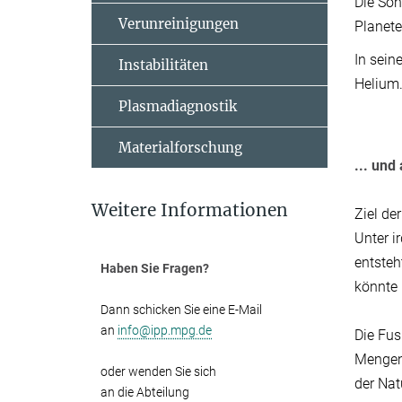
Die Son
Verunreinigungen
Planet
In sein
Instabilitäten
Helium.
Plasmadiagnostik
Materialforschung
... und
Weitere Informationen
Ziel de
Unter i
entsteh
Haben Sie Fragen?
könnte 
Dann schicken Sie eine E-Mail
an
info@ipp.mpg.de
Die Fus
Mengen 
oder wenden Sie sich
der Nat
an die Abteilung