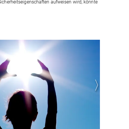
icherheitseigenschaften aufweisen wird, könnte
Ihre Qu
Eine l
Schmel
Unmögl
Sonnen
(Foto: