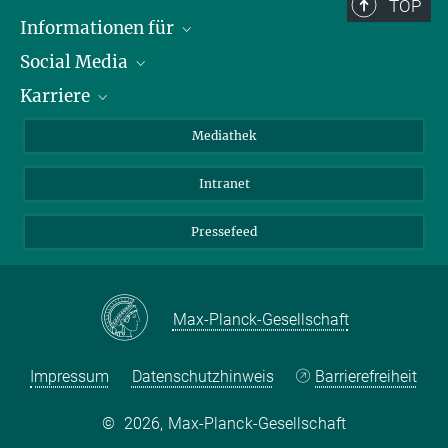
+49 89 3299-1041
TOP
press@...
Informationen für
Social Media
Journalisten
Karriere
Schule
LinkedIn
Kids
Instagram
Offene Stellen
Mediathek
Besucher
Facebook
Intranet
Alumni
YouTube
Mitarbeiter
Mastodon
Pressefeed
Threads
Bluesky
Max-Planck-Gesellschaft
Impressum
Datenschutzhinweis
Barrierefreiheit
©
2026, Max-Planck-Gesellschaft