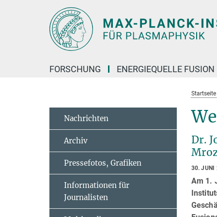
Hauptinhalt
FORSCHUNG
ENERGIEQUELLE FUSION
Startseit
We
Nachrichten
Dr. J
Archiv
Mroz
Pressefotos, Grafiken
30. JUNI
Am 1. J
Informationen für
Institu
Journalisten
Geschäf