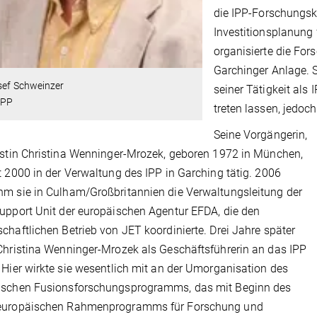
die IPP-Forschungsk
Investitionsplanung
organisierte die Fo
Garchinger Anlage. S
sef Schweinzer
seiner Tätigkeit als
IPP
treten lassen, jedoch
Seine Vorgängerin,
istin Christina Wenninger-Mrozek, geboren 1972 in München,
t 2000 in der Verwaltung des IPP in Garching tätig. 2006
m sie in Culham/Großbritannien die Verwaltungsleitung der
upport Unit der europäischen Agentur EFDA, die den
chaftlichen Betrieb von JET koordinierte. Drei Jahre später
Christina Wenninger-Mrozek als Geschäftsführerin an das IPP
 Hier wirkte sie wesentlich mit an der Umorganisation des
ischen Fusionsforschungsprogramms, das mit Beginn des
europäischen Rahmenprogramms für Forschung und