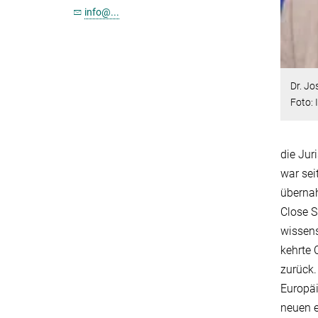
info@...
Dr. Jo
Foto: 
die Jur
war sei
übernah
Close S
wissens
kehrte 
zurück.
Europä
neuen 