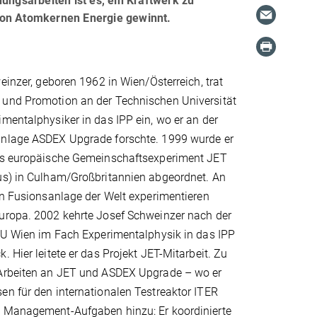
ngsarbeiten ist es, ein Kraftwerk zu
von Atomkernen Energie gewinnt.
weinzer, geboren 1962 in Wien/Österreich, trat
und Promotion an der Technischen Universität
mentalphysiker in das IPP ein, wo er an der
nlage ASDEX Upgrade forschte. 1999 wurde er
as europäische Gemeinschaftsexperiment JET
us) in Culham/Großbritannien abgeordnet. An
en Fusionsanlage der Welt experimentieren
uropa. 2002 kehrte Josef Schweinzer nach der
 TU Wien im Fach Experimentalphysik in das IPP
. Hier leitete er das Projekt JET-Mitarbeit. Zu
Arbeiten an JET und ASDEX Upgrade – wo er
en für den internationalen Testreaktor ITER
 Management-Aufgaben hinzu: Er koordinierte