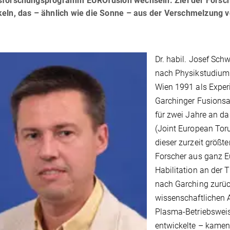
sforschungsprogramm EUROfusion wechseln. Ziel der Forschu
keln, das – ähnlich wie die Sonne – aus der Verschmelzung 
Dr. habil. Josef Sch
nach Physikstudium 
Wien 1991 als Experi
Garchinger Fusionsa
für zwei Jahre an d
(Joint European Tor
dieser zurzeit größt
Forscher aus ganz E
Habilitation an der
nach Garching zurück
wissenschaftlichen 
Plasma-Betriebsweis
entwickelte – kamen