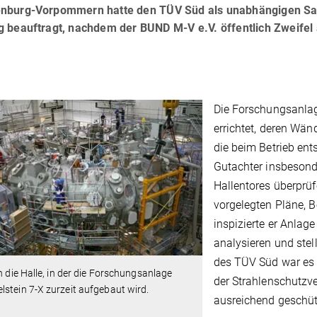
nburg-Vorpommern hatte den TÜV Süd als unabhängigen Sa
g beauftragt, nachdem der BUND M-V e.V. öffentlich Zweifel 
Die Forschungsanlag
errichtet, deren Wä
die beim Betrieb ent
Gutachter insbesond
Hallentores überprü
vorgelegten Pläne, 
inspizierte er Anlag
analysieren und ste
des TÜV Süd war es 
in die Halle, in der die Forschungsanlage
der Strahlenschutz
stein 7-X zurzeit aufgebaut wird.
ausreichend geschüt