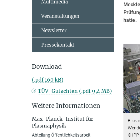
Multimedia
Meckle
Prüfun
Veranstaltungen
hatte.
Newsletter
Pressekontakt
Download
(.pdf 160 kB)
TÜV-Gutachten (.pdf 9,4 MB)
Weitere Informationen
Max-Planck-Institut für
Blick 
Plasmaphysik
Wendel
© IPP
Abteilung Öffentlichkeitsarbeit