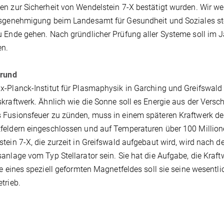
n zur Sicherheit von Wendelstein 7-X bestätigt wurden. Wir we
sgenehmigung beim Landesamt für Gesundheit und Soziales ste
 Ende gehen. Nach gründlicher Prüfung aller Systeme soll im J
en.
grund
-Planck-Institut für Plasmaphysik in Garching und Greifswald e
kraftwerk. Ähnlich wie die Sonne soll es Energie aus der Ver
Fusionsfeuer zu zünden, muss in einem späteren Kraftwerk der
eldern eingeschlossen und auf Temperaturen über 100 Million
tein 7-X, die zurzeit in Greifswald aufgebaut wird, wird nach de
anlage vom Typ Stellarator sein. Sie hat die Aufgabe, die Kra
fe eines speziell geformten Magnetfeldes soll sie seine wesentl
trieb.