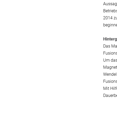
Aussage
Betrieb
2014 zu
beginn
Hinter
Das Max
Fusions
Um das 
Magnetf
Wendels
Fusions
Mit Hil
Dauerbe