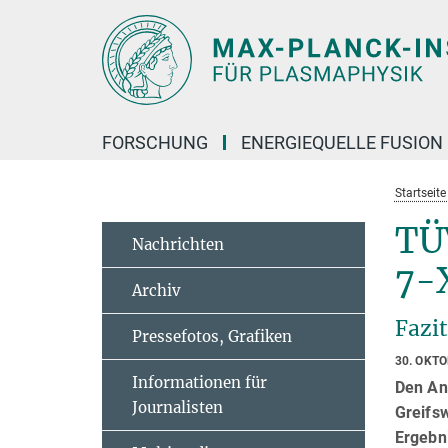
Hauptinhalt
FORSCHUNG
ENERGIEQUELLE FUSION
Startseit
TÜ
Nachrichten
7-
Archiv
Fazit
Pressefotos, Grafiken
30. OKT
Informationen für
Den Anf
Journalisten
Greifsw
Ergebn