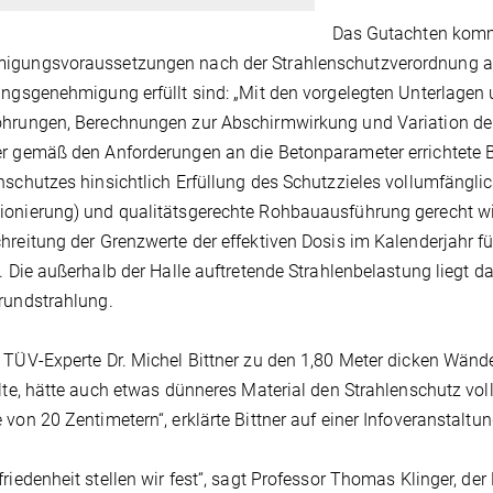
Das Gutachten komm
igungsvoraussetzungen nach der Strahlenschutzverordnung al
ungsgenehmigung erfüllt sind: „Mit den vorgelegten Unterlagen
ohrungen, Berechnungen zur Abschirmwirkung und Variation de
r gemäß den Anforderungen an die Betonparameter errichtete 
nschutzes hinsichtlich Erfüllung des Schutzzieles vollumfängli
onierung) und qualitätsgerechte Rohbauausführung gerecht wird
hreitung der Grenzwerte der effektiven Dosis im Kalenderjahr f
). Die außerhalb der Halle auftretende Strahlenbelastung liegt da
rundstrahlung.
 TÜV-Experte Dr. Michel Bittner zu den 1,80 Meter dicken Wän
llte, hätte auch etwas dünneres Material den Strahlenschutz vol
 von 20 Zentimetern“, erklärte Bittner auf einer Infoveranstalt
friedenheit stellen wir fest“, sagt Professor Thomas Klinger, der