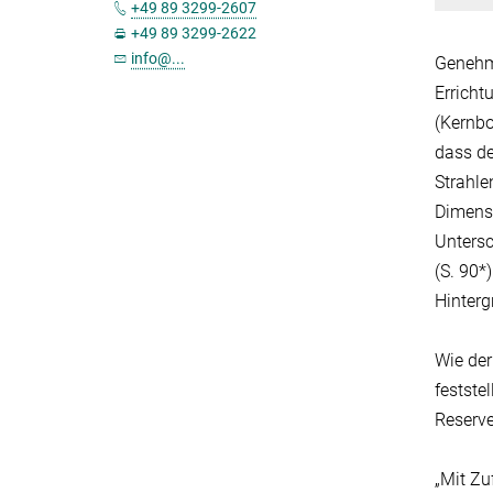
+49 89 3299-2607
+49 89 3299-2622
info@...
Genehm
Erricht
(Kernb
dass de
Strahle
Dimensi
Untersc
(S. 90*
Hinterg
Wie der
festste
Reserve
„Mit Zu