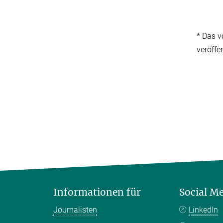
* Das v
veröffe
Informationen für
Social M
Journalisten
LinkedIn